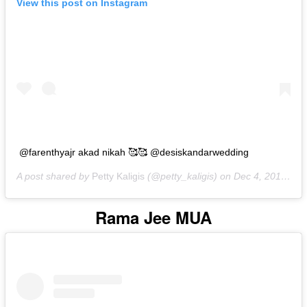
View this post on Instagram
@farenthyajr akad nikah 🥰🥰 @desiskandarwedding
A post shared by
Petty Kaligis
(@petty_kaligis) on
Dec 4, 2019 at 3:31am PST
Rama Jee MUA