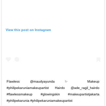
View this post on Instagram
Flawless @maudyayunda ✨ Makeup
#philipekaruniamakeupartist Hairdo @ade_ragil_hairdo
#flawlessmakeup #glowingskin #makeupartistjakarta
#philipekarunia #philipekaruniamakeupartist