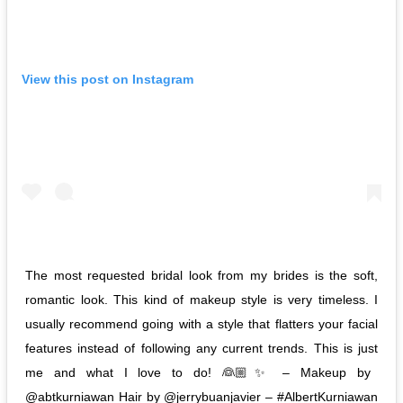
View this post on Instagram
The most requested bridal look from my brides is the soft,
romantic look. This kind of makeup style is very timeless. I
usually recommend going with a style that flatters your facial
features instead of following any current trends. This is just
me and what I love to do! 👰🏼✨ – Makeup by
@abtkurniawan Hair by @jerrybuanjavier – #AlbertKurniawan⁣⁣⁣⁣⁣⁣⁣