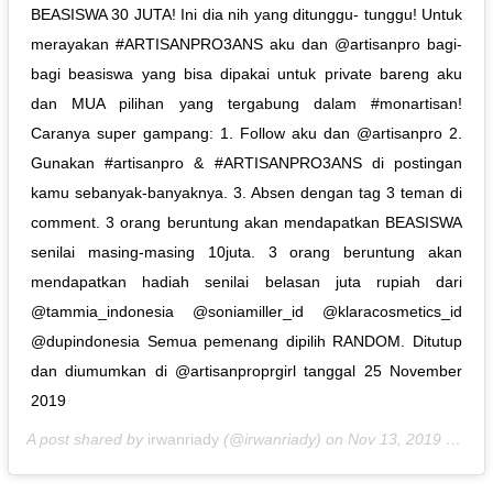
BEASISWA 30 JUTA! Ini dia nih yang ditunggu- tunggu! Untuk
merayakan #ARTISANPRO3ANS aku dan @artisanpro bagi-
bagi beasiswa yang bisa dipakai untuk private bareng aku
dan MUA pilihan yang tergabung dalam #monartisan!
Caranya super gampang: 1. Follow aku dan @artisanpro 2.
Gunakan #artisanpro & #ARTISANPRO3ANS di postingan
kamu sebanyak-banyaknya. 3. Absen dengan tag 3 teman di
comment. 3 orang beruntung akan mendapatkan BEASISWA
senilai masing-masing 10juta. 3 orang beruntung akan
mendapatkan hadiah senilai belasan juta rupiah dari
@tammia_indonesia @soniamiller_id @klaracosmetics_id
@dupindonesia Semua pemenang dipilih RANDOM. Ditutup
dan diumumkan di @artisanproprgirl tanggal 25 November
2019
A post shared by
irwanriady
(@irwanriady) on
Nov 13, 2019 at 9:21pm PST