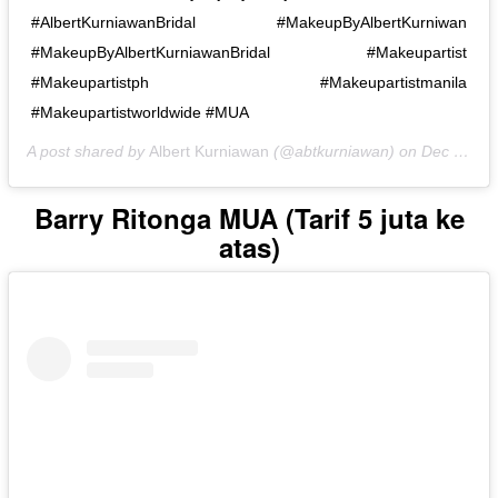
#AlbertKurniawanBridal #MakeupByAlbertKurniwan⁣⁣⁣⁣⁣⁣⁣⁣⁣⁣⁣⁣⁣⁣⁣⁣
#MakeupByAlbertKurniawanBridal #Makeupartist⁣⁣⁣⁣⁣⁣⁣⁣⁣
#Makeupartistph #Makeupartistmanila
#Makeupartistworldwide #MUA
A post shared by
Albert Kurniawan
(@abtkurniawan) on
Dec 5, 2019 at 6:44am PST
Barry Ritonga MUA (Tarif 5 juta ke
atas)