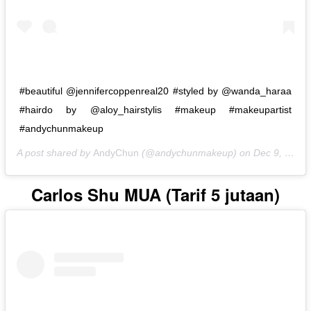
#beautiful @jennifercoppenreal20 #styled by @wanda_haraa
#hairdo by @aloy_hairstylis #makeup #makeupartist
#andychunmakeup
A post shared by
AndyChun
(@andychunmakeup) on
Dec 9, 2019 at 10:39pm PST
Carlos Shu MUA (Tarif 5 jutaan)