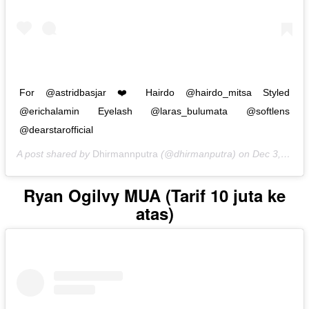
For @astridbasjar ❤️ Hairdo @hairdo_mitsa Styled
@erichalamin Eyelash @laras_bulumata @softlens
@dearstarofficial
A post shared by
Dhirmannputra
(@dhirmanputra) on
Dec 3, 2019 at 5:28pm PST
Ryan Ogilvy MUA (Tarif 10 juta ke
atas)