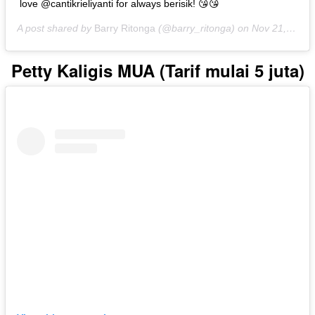
love @cantikrieliyanti for always berisik! 😘😘
A post shared by
Barry Ritonga
(@barry_ritonga) on
Nov 21, 2019 at 4:42pm PST
Petty Kaligis MUA (Tarif mulai 5 juta)