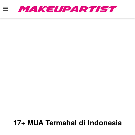
Skip
Mobile
to
Menu
content
17+ MUA Termahal di Indonesia