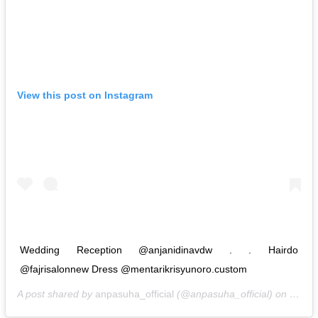
View this post on Instagram
Wedding Reception @anjanidinavdw . . Hairdo
@fajrisalonnew Dress @mentarikrisyunoro.custom
A post shared by
anpasuha_official
(@anpasuha_official) on
Oct 2