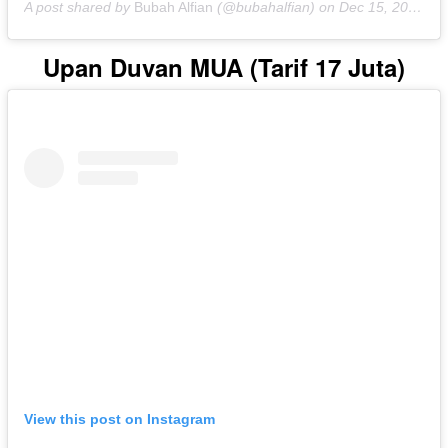
A post shared by
Bubah Alfian
(@bubahalfian) on
Dec 15, 2019 at 12:33am PST
Upan Duvan MUA (Tarif 17 Juta)
View this post on Instagram