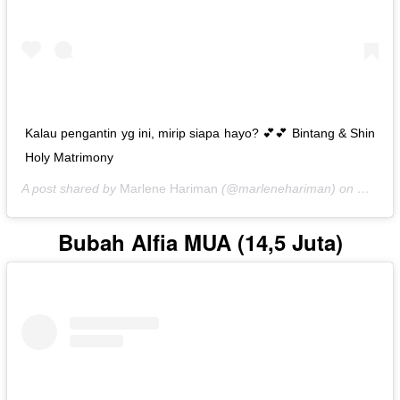
Kalau pengantin yg ini, mirip siapa hayo? 💕💕 Bintang & Shin
Holy Matrimony
A post shared by
Marlene Hariman
(@marlenehariman) on
Oct 20
Bubah Alfia MUA (14,5 Juta)