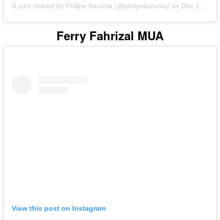
A post shared by
Philipe Karunia
(@philipekarunia) on
Dec 16, 2019 at 2:13am PST
Ferry Fahrizal MUA
View this post on Instagram