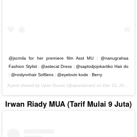
@jscmila for her premiere film Asst MU : @nanugrahaa
Fashion Stylist : @astecat Dress : @saptodjojokartiko Hair do
: @roslynnhair Softlens : @eyelovin kode : Berry
A post shared by
Upan Duvan
(@upanduvan) on
Dec 10, 2019 at 4:31am PST
Irwan Riady MUA (Tarif Mulai 9 Juta)