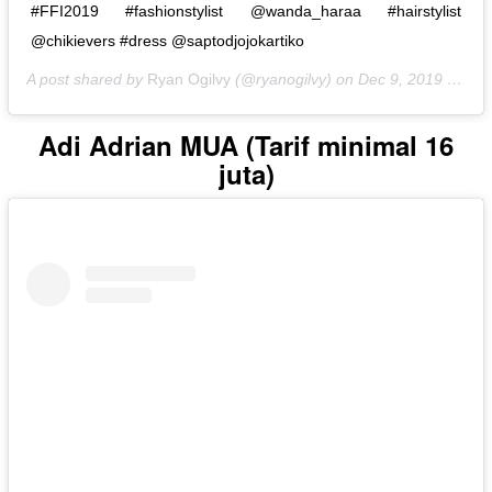
#FFI2019 #fashionstylist @wanda_haraa #hairstylist
@chikievers #dress @saptodjojokartiko
A post shared by
Ryan Ogilvy
(@ryanogilvy) on
Dec 9, 2019 at 5:50pm PST
Adi Adrian MUA (Tarif minimal 16
juta)