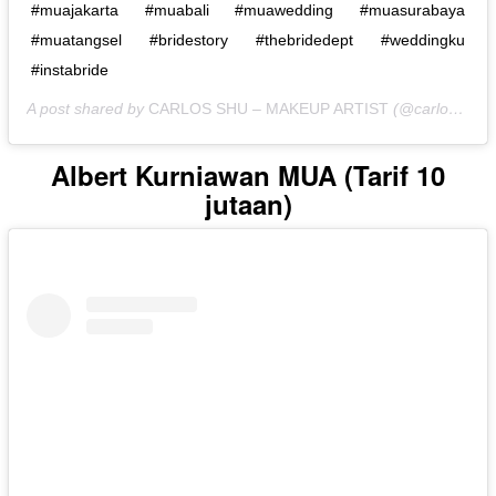
#muajakarta #muabali #muawedding #muasurabaya
#muatangsel #bridestory #thebridedept #weddingku
#instabride
A post shared by
CARLOS SHU – MAKEUP ARTIST
(@carlos_shu) on
Albert Kurniawan MUA (Tarif 10
jutaan)