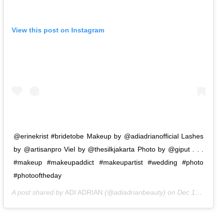
View this post on Instagram
@erinekrist #bridetobe Makeup by @adiadrianofficial Lashes
by @artisanpro Viel by @thesilkjakarta Photo by @giput . . .
#makeup #makeupaddict #makeupartist #wedding #photo
#photooftheday
A post shared by
ADI ADRIAN
(@adiadrianbeauty) on
Dec 12, 2019 at 11:23pm PST