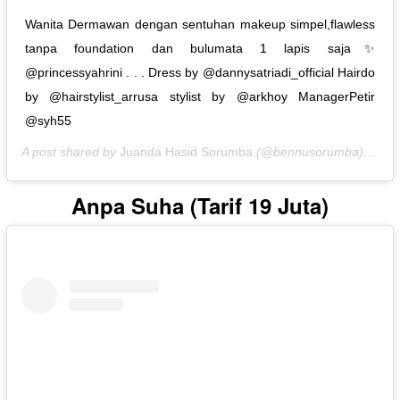
Wanita Dermawan dengan sentuhan makeup simpel,flawless
tanpa foundation dan bulumata 1 lapis saja✨
@princessyahrini . . . Dress by @dannysatriadi_official Hairdo
by @hairstylist_arrusa stylist by @arkhoy ManagerPetir
@syh55
A post shared by
Juanda Hasid Sorumba
(@bennusorumba) on
No
Anpa Suha (Tarif 19 Juta)