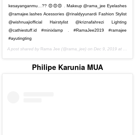
kesayanganmu…?? 😍😍😍 . Makeup @rama_jee Eyelashes
@ramajee.lashes Acessories @rinaldyyunardi Fashion Stylist
@wishnuajiofficial Hairstylist @kriznafahrezi Lighting
@cathiestuff.id #minixlamp . #RamaJee2019 #ramajee
#ayutingting
A post shared by
Rama Jee
(@rama_jee) on
Dec 9, 2019 at 2:53am PST
Philipe Karunia MUA