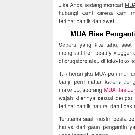
Jika Anda sedang mencari
MUA 
hubungi kami karena kami me
terlihat cantik dan awet.
MUA Rias Pengantin
Seperti yang kita tahu, saat
mengikuti tren beauty vlogge
di drugstore atau di toko-toko k
Tak heran jika MUA pun menjadi
banjir perminattan karena deng
make up, seorang
MUA rias peng
wajah kliennya sesuai dengan
terlihat cantik natural dan tidak
Terutama saat musim pesta perni
hanya dari gaun pengantin y
yang tampak glamor.