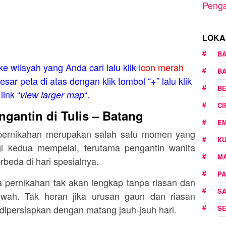
Penga
LOKA
B
ke wilayah yang Anda cari lalu klik
icon merah
B
esar peta di atas dengan klik tombol “+” lalu klik
B
link “
“.
view larger map
C
gantin di Tulis – Batang
E
a pernikahan merupakan salah satu momen yang
K
gi kedua mempelai, terutama pengantin wanita
M
rbeda di hari spesialnya.
PA
 pernikahan tak akan lengkap tanpa riasan dan
S
 wah. Tak heran jika urusan gaun dan riasan
 dipersiapkan dengan matang jauh-jauh hari.
S