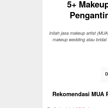
5+ Makeup
Pengantin
Inilah jasa makeup artist (MUA
makeup wedding atau bridal 
D
Rekomendasi MUA Ri