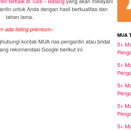
in terbaik di Tulis – Batang
yang akan melayani
ntin untuk Anda dengan hasil berkualitas dan
tahan lama.
m ada listing premium–
MUA 
hubungi kontak MUA rias pengantin atau bridal
5+ Ma
ang rekomendasi Google berikut ini.
Penga
5+ Ma
Penga
5+ Ma
Penga
5+ Ma
Penga
5+ Ma