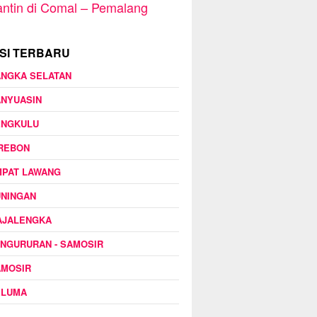
ntin di Comal – Pemalang
SI TERBARU
ANGKA SELATAN
ANYUASIN
ENGKULU
IREBON
MPAT LAWANG
UNINGAN
AJALENGKA
NGURURAN - SAMOSIR
AMOSIR
ELUMA