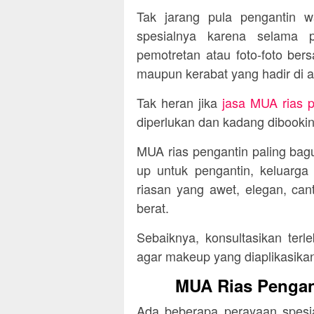
Tak jarang pula pengantin wa
spesialnya karena selama p
pemotretan atau foto-foto be
maupun kerabat yang hadir di a
Tak heran jika
jasa MUA rias p
diperlukan dan kadang dibooki
MUA rias pengantin paling bag
up untuk pengantin, keluarga
riasan yang awet, elegan, cant
berat.
Sebaiknya, konsultasikan ter
agar makeup yang diaplikasika
MUA Rias Pengant
Ada beberapa perayaan spesia