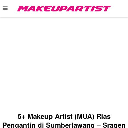
Skip
Mobile
to
Menu
content
5+ Makeup Artist (MUA) Rias
Pengantin di Sumberlawang – Sragen