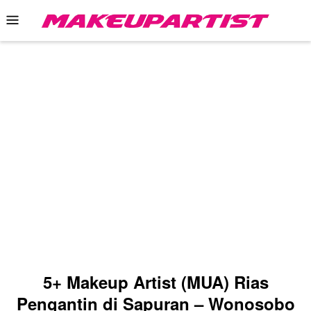
Skip
Mobile
to
Menu
content
5+ Makeup Artist (MUA) Rias
Pengantin di Sapuran – Wonosobo