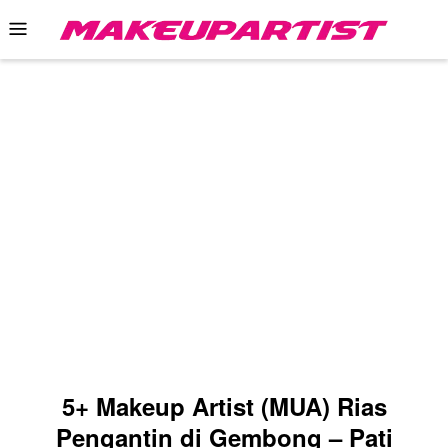
Skip
Mobile
to
Menu
content
5+ Makeup Artist (MUA) Rias
Pengantin di Gembong – Pati