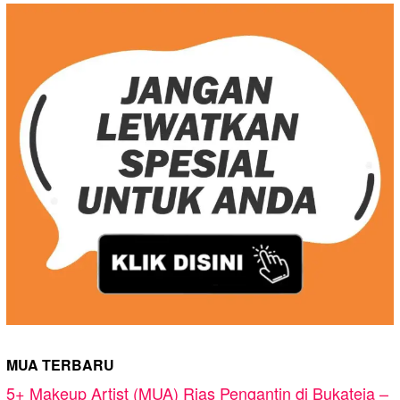
MUA TERBARU
5+ Makeup Artist (MUA) Rias Pengantin di Bukateja –