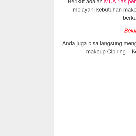
Berikut adalah
MUA rias peng
melayani kebutuhan makeu
berku
–Belu
Anda juga bisa langsung meng
makeup Cipiring – K