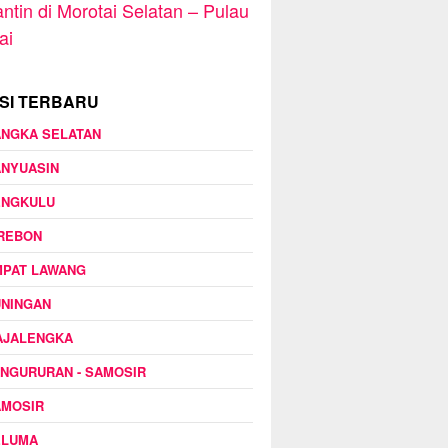
ntin di Morotai Selatan – Pulau
ai
SI TERBARU
ANGKA SELATAN
ANYUASIN
ENGKULU
IREBON
MPAT LAWANG
UNINGAN
AJALENGKA
NGURURAN - SAMOSIR
AMOSIR
ELUMA