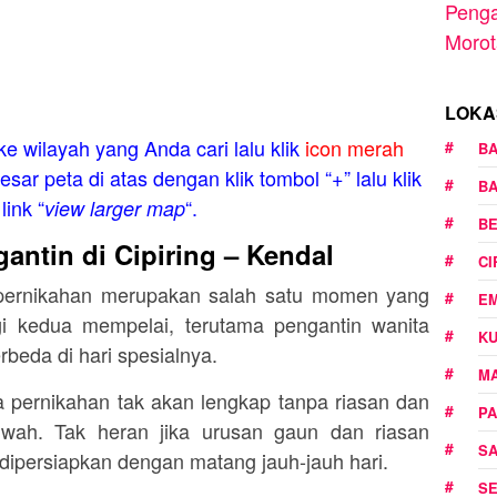
Penga
Morot
LOKA
ke wilayah yang Anda cari lalu klik
icon merah
B
esar peta di atas dengan klik tombol “+” lalu klik
B
link “
“.
view larger map
B
antin di Cipiring – Kendal
C
a pernikahan merupakan salah satu momen yang
E
gi kedua mempelai, terutama pengantin wanita
K
rbeda di hari spesialnya.
M
 pernikahan tak akan lengkap tanpa riasan dan
PA
 wah. Tak heran jika urusan gaun dan riasan
S
 dipersiapkan dengan matang jauh-jauh hari.
S