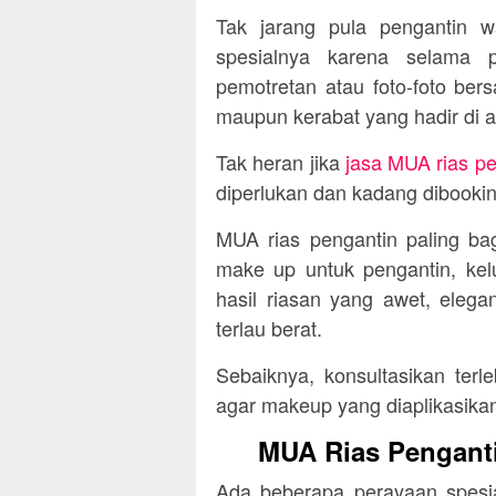
Tak jarang pula pengantin wa
spesialnya karena selama p
pemotretan atau foto-foto be
maupun kerabat yang hadir di a
Tak heran jika
jasa MUA rias pe
diperlukan dan kadang dibooki
MUA rias pengantin paling ba
make up untuk pengantin, ke
hasil riasan yang awet, elegan
terlau berat.
Sebaiknya, konsultasikan ter
agar makeup yang diaplikasika
MUA Rias Pengantin
Ada beberapa perayaan spesia