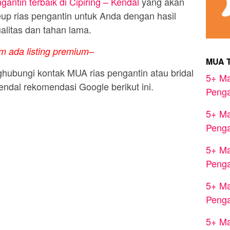
antin terbaik di Cipiring – Kendal
yang akan
p rias pengantin untuk Anda dengan hasil
alitas dan tahan lama.
m ada listing premium–
MUA 
hubungi kontak MUA rias pengantin atau bridal
5+ Ma
endal rekomendasi Google berikut ini.
Penga
5+ Ma
Penga
5+ Ma
Penga
5+ Ma
Penga
5+ Ma