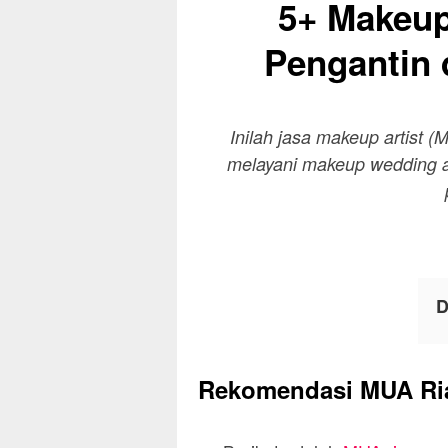
5+ Makeup
Pengantin 
Inilah jasa makeup artist (
melayani makeup wedding at
D
Rekomendasi MUA Rias