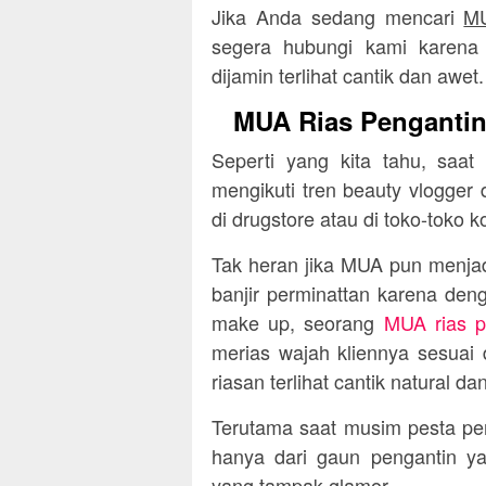
Jika Anda sedang mencari
MU
segera hubungi kami karena
dijamin terlihat cantik dan awet.
MUA Rias Pengantin 
Seperti yang kita tahu, saat
mengikuti tren beauty vlogge
di drugstore atau di toko-toko k
Tak heran jika MUA pun menjadi
banjir perminattan karena deng
make up, seorang
MUA rias pe
merias wajah kliennya sesuai
riasan terlihat cantik natural da
Terutama saat musim pesta perni
hanya dari gaun pengantin y
yang tampak glamor.