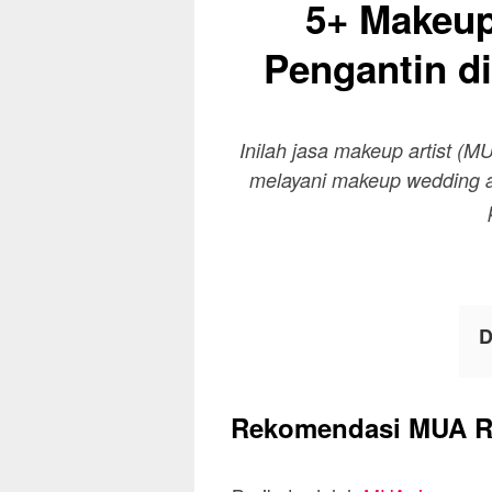
5+ Makeup
Pengantin d
Inilah jasa makeup artist (M
melayani makeup wedding at
D
Rekomendasi MUA Ria