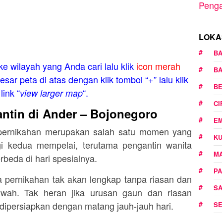
Penga
LOKA
B
ke wilayah yang Anda cari lalu klik
icon merah
B
esar peta di atas dengan klik tombol “+” lalu klik
B
link “
“.
view larger map
C
ntin di Ander – Bojonegoro
E
a pernikahan merupakan salah satu momen yang
K
gi kedua mempelai, terutama pengantin wanita
M
rbeda di hari spesialnya.
PA
 pernikahan tak akan lengkap tanpa riasan dan
S
 wah. Tak heran jika urusan gaun dan riasan
 dipersiapkan dengan matang jauh-jauh hari.
S