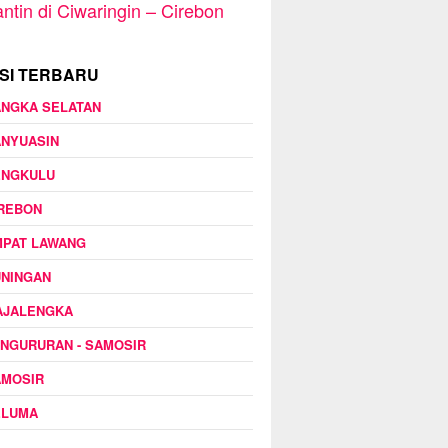
ntin di Ciwaringin – Cirebon
SI TERBARU
ANGKA SELATAN
ANYUASIN
ENGKULU
IREBON
MPAT LAWANG
UNINGAN
AJALENGKA
NGURURAN - SAMOSIR
AMOSIR
ELUMA