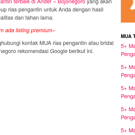
ntin terbaik di Ander – Bojonegoro
yang akan
p rias pengantin untuk Anda dengan hasil
alitas dan tahan lama.
m ada listing premium–
MUA 
hubungi kontak MUA rias pengantin atau bridal
5+ Ma
egoro rekomendasi Google berikut ini.
Penga
5+ Ma
Penga
5+ Ma
Penga
5+ Ma
Penga
5+ Ma