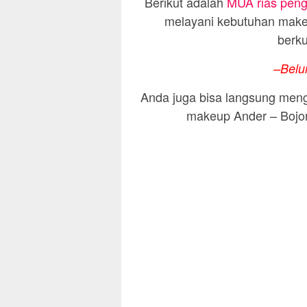
Berikut adalah
MUA rias penga
melayani kebutuhan makeu
berku
–Belu
Anda juga bisa langsung meng
makeup Ander – Bojon